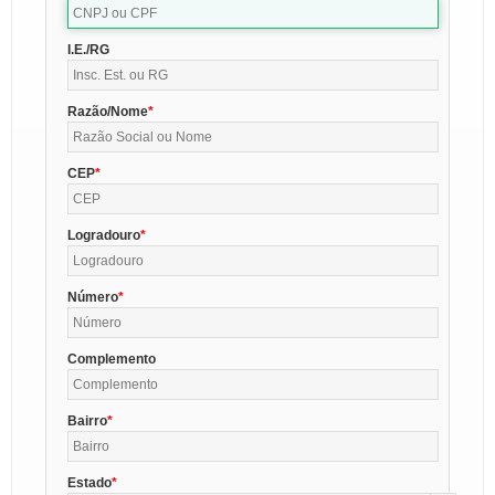
I.E./RG
Razão/Nome
CEP
Logradouro
Número
Complemento
Bairro
Estado