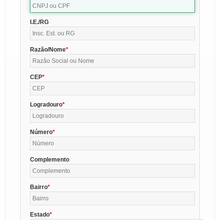
I.E./RG
Razão/Nome
CEP
Logradouro
Número
Complemento
Bairro
Estado