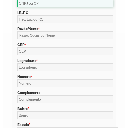
I.E./RG
Razão/Nome
CEP
Logradouro
Número
Complemento
Bairro
Estado