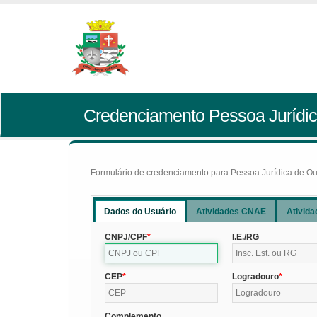
Credenciamento Pessoa Jurídic
Formulário de credenciamento para Pessoa Jurídica de Outr
Dados do Usuário
Atividades CNAE
Ativida
CNPJ/CPF
I.E./RG
CEP
Logradouro
Complemento