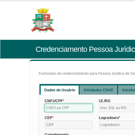
Credenciamento Pessoa Jurídic
Formulário de credenciamento para Pessoa Jurídica de Outr
Dados do Usuário
Atividades CNAE
Ativida
CNPJ/CPF
I.E./RG
CEP
Logradouro
Complemento