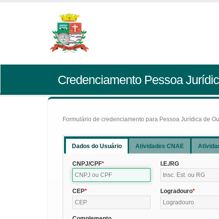
Credenciamento Pessoa Jurídic
Formulário de credenciamento para Pessoa Jurídica de Outr
Dados do Usuário
Atividades CNAE
Ativida
CNPJ/CPF
I.E./RG
CEP
Logradouro
Complemento