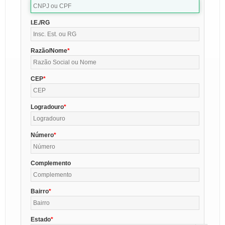
I.E./RG
Razão/Nome
CEP
Logradouro
Número
Complemento
Bairro
Estado