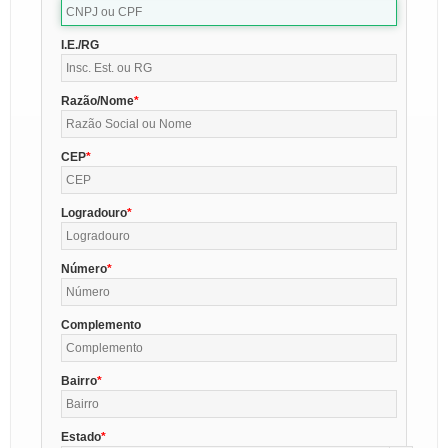
I.E./RG
Razão/Nome
CEP
Logradouro
Número
Complemento
Bairro
Estado