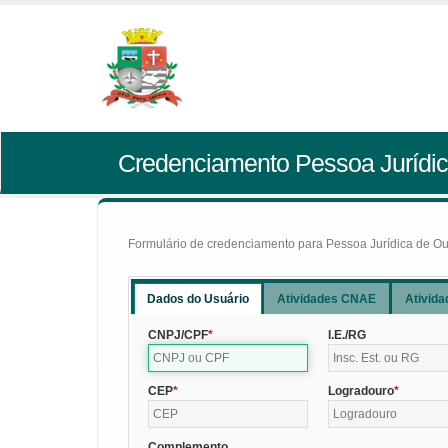
Credenciamento Pessoa Jurídic
Formulário de credenciamento para Pessoa Jurídica de Outr
Dados do Usuário
Atividades CNAE
Ativida
CNPJ/CPF
I.E./RG
CEP
Logradouro
Complemento