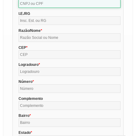
I.E./RG
Razão/Nome
CEP
Logradouro
Número
Complemento
Bairro
Estado