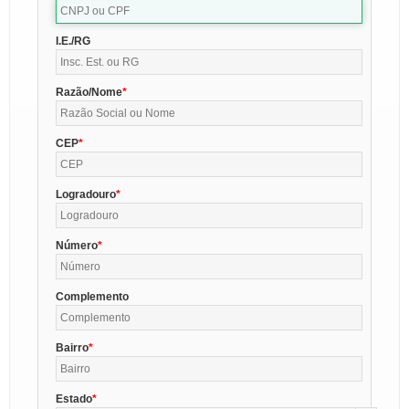
I.E./RG
Razão/Nome
CEP
Logradouro
Número
Complemento
Bairro
Estado