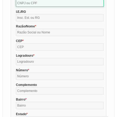
I.E./RG
Razão/Nome
CEP
Logradouro
Número
Complemento
Bairro
Estado