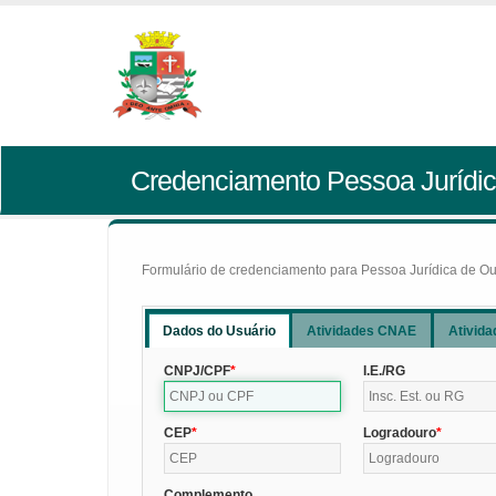
Credenciamento Pessoa Jurídic
Formulário de credenciamento para Pessoa Jurídica de Outr
Dados do Usuário
Atividades CNAE
Ativida
CNPJ/CPF
I.E./RG
CEP
Logradouro
Complemento