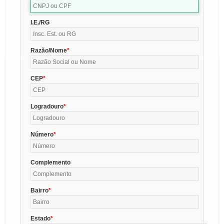
I.E./RG
Razão/Nome
CEP
Logradouro
Número
Complemento
Bairro
Estado