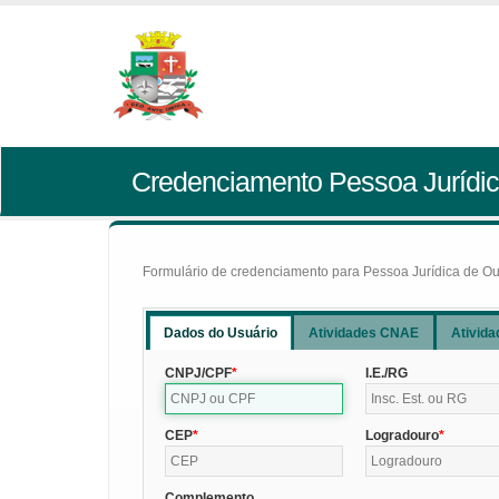
Credenciamento Pessoa Jurídic
Formulário de credenciamento para Pessoa Jurídica de Outr
Dados do Usuário
Atividades CNAE
Ativida
CNPJ/CPF
I.E./RG
CEP
Logradouro
Complemento