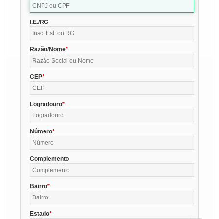
I.E./RG
Razão/Nome
CEP
Logradouro
Número
Complemento
Bairro
Estado