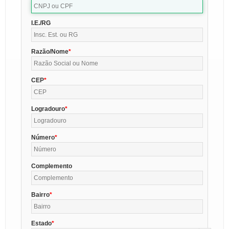
I.E./RG
Razão/Nome
CEP
Logradouro
Número
Complemento
Bairro
Estado