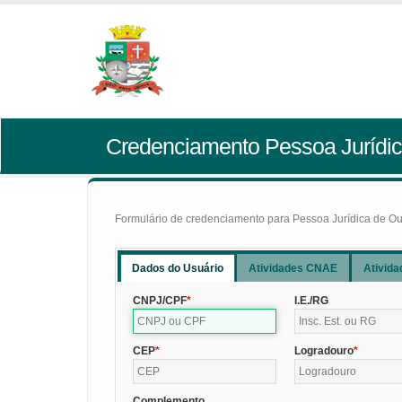
Credenciamento Pessoa Jurídic
Formulário de credenciamento para Pessoa Jurídica de Outr
Dados do Usuário
Atividades CNAE
Ativida
CNPJ/CPF
I.E./RG
CEP
Logradouro
Complemento