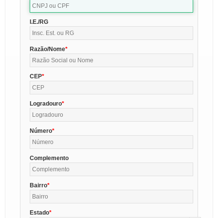
I.E./RG
Razão/Nome
CEP
Logradouro
Número
Complemento
Bairro
Estado