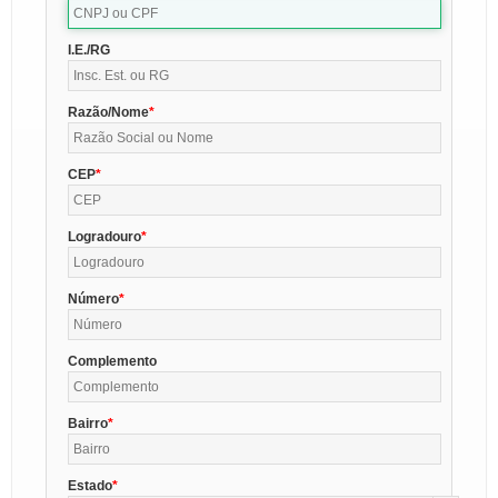
I.E./RG
Razão/Nome
CEP
Logradouro
Número
Complemento
Bairro
Estado