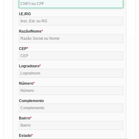
I.E./RG
Razão/Nome
CEP
Logradouro
Número
Complemento
Bairro
Estado