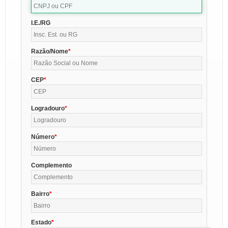
I.E./RG
Razão/Nome
CEP
Logradouro
Número
Complemento
Bairro
Estado