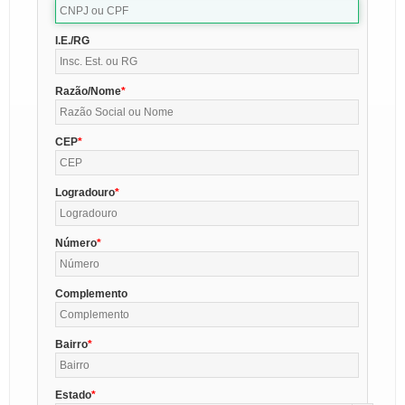
I.E./RG
Razão/Nome
CEP
Logradouro
Número
Complemento
Bairro
Estado