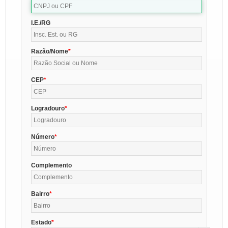
I.E./RG
Razão/Nome
CEP
Logradouro
Número
Complemento
Bairro
Estado