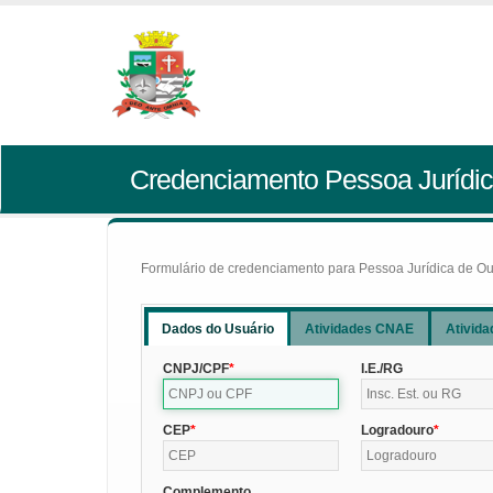
Credenciamento Pessoa Jurídic
Formulário de credenciamento para Pessoa Jurídica de Outr
Dados do Usuário
Atividades CNAE
Ativida
CNPJ/CPF
I.E./RG
CEP
Logradouro
Complemento