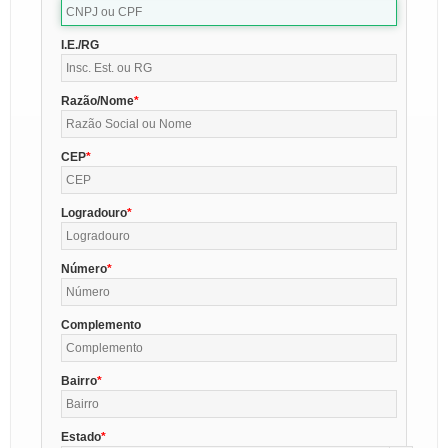
I.E./RG
Razão/Nome
CEP
Logradouro
Número
Complemento
Bairro
Estado