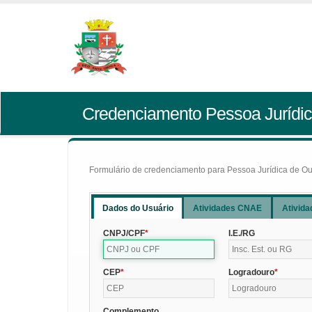
Credenciamento Pessoa Jurídic
Formulário de credenciamento para Pessoa Jurídica de Outr
Dados do Usuário
Atividades CNAE
Ativida
CNPJ/CPF
I.E./RG
CEP
Logradouro
Complemento