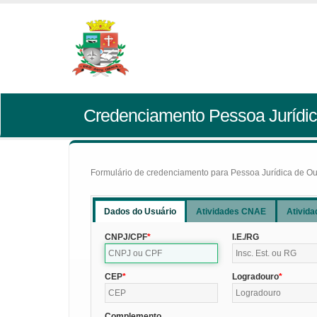
Credenciamento Pessoa Jurídic
Formulário de credenciamento para Pessoa Jurídica de Outr
Dados do Usuário
Atividades CNAE
Ativida
CNPJ/CPF
I.E./RG
CEP
Logradouro
Complemento