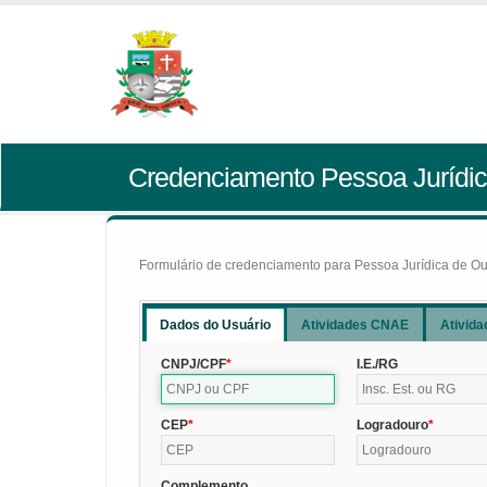
Credenciamento Pessoa Jurídic
Formulário de credenciamento para Pessoa Jurídica de Outr
Dados do Usuário
Atividades CNAE
Ativida
CNPJ/CPF
I.E./RG
CEP
Logradouro
Complemento