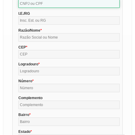
I.E./RG
Razão/Nome
CEP
Logradouro
Número
Complemento
Bairro
Estado