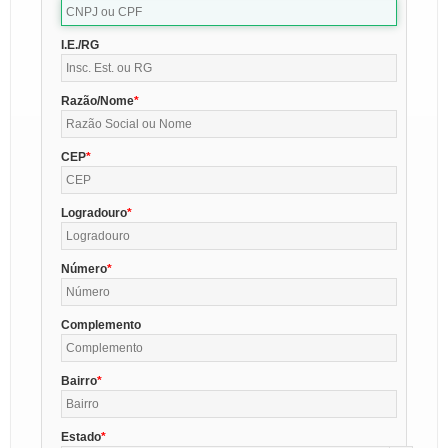
I.E./RG
Razão/Nome
CEP
Logradouro
Número
Complemento
Bairro
Estado