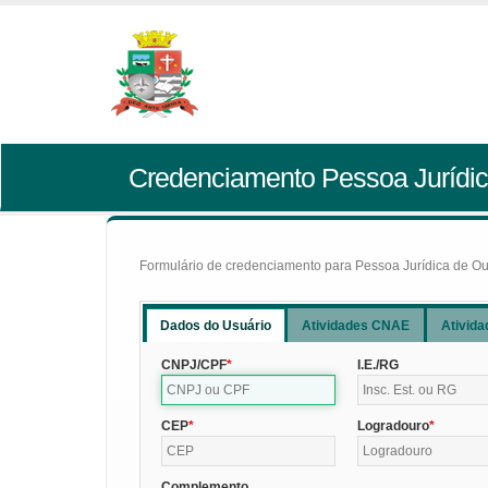
Credenciamento Pessoa Jurídic
Formulário de credenciamento para Pessoa Jurídica de Outr
Dados do Usuário
Atividades CNAE
Ativida
CNPJ/CPF
I.E./RG
CEP
Logradouro
Complemento