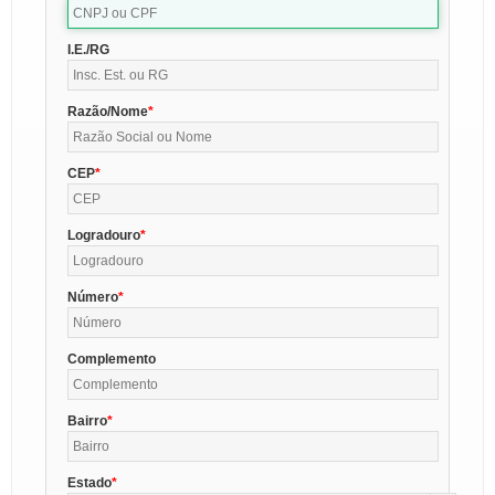
I.E./RG
Razão/Nome
CEP
Logradouro
Número
Complemento
Bairro
Estado