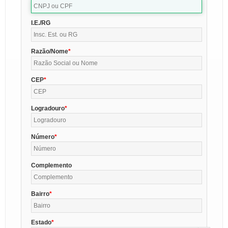
I.E./RG
Razão/Nome
CEP
Logradouro
Número
Complemento
Bairro
Estado