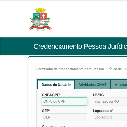
Credenciamento Pessoa Jurídic
Formulário de credenciamento para Pessoa Jurídica de Outr
Dados do Usuário
Atividades CNAE
Ativida
CNPJ/CPF
I.E./RG
CEP
Logradouro
Complemento