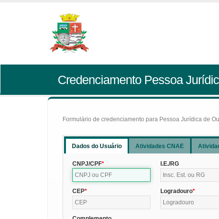
Credenciamento Pessoa Jurídic
Formulário de credenciamento para Pessoa Jurídica de Outr
Dados do Usuário
Atividades CNAE
Ativida
CNPJ/CPF
I.E./RG
CEP
Logradouro
Complemento