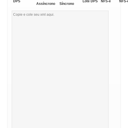
DPS
Lote DPS
NFS-e
NFS-
Assíncrono
Síncrono