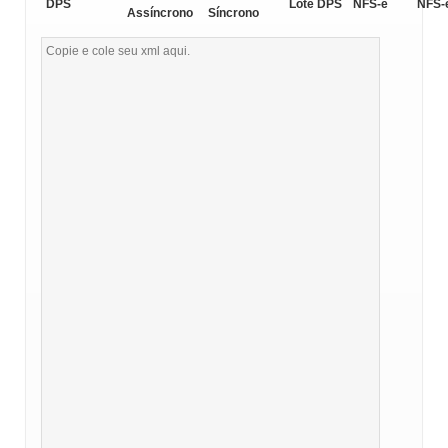
DPS
Lote DPS
NFS-e
NFS-
Assíncrono
Síncrono