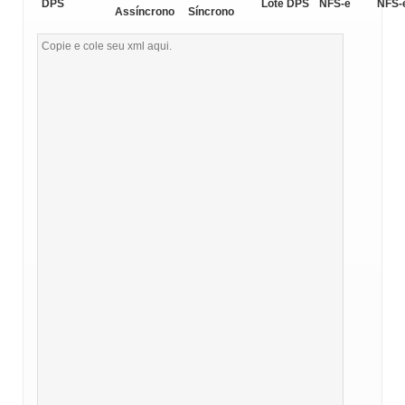
DPS
Lote DPS
NFS-e
NFS-
Assíncrono
Síncrono