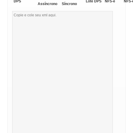
DPS
Lote DPS
NFS-e
NFS-
Assíncrono
Síncrono