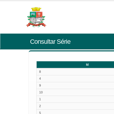
Consultar Série
Id
Id
8
4
9
10
1
2
5