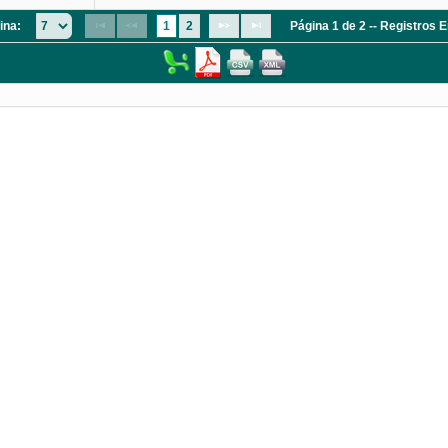
ina:
1
2
Página 1 de 2 -- Registros 