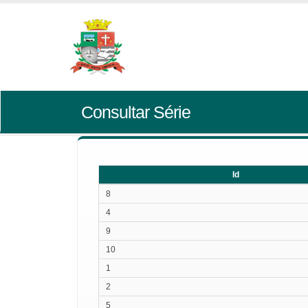
Consultar Série
Id
Id
8
4
9
10
1
2
5