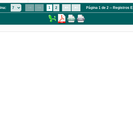
ina:
1
2
Página 1 de 2 -- Registros 