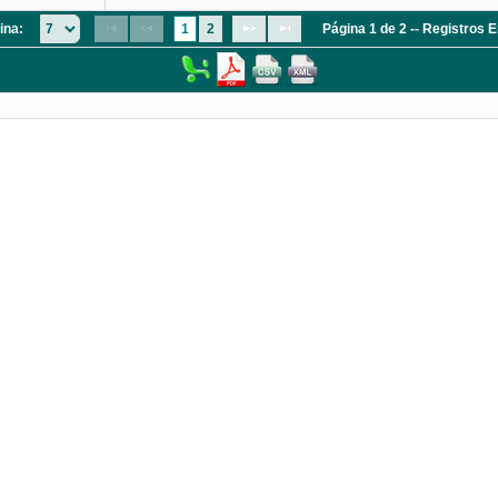
ina:
1
2
Página 1 de 2 -- Registros 