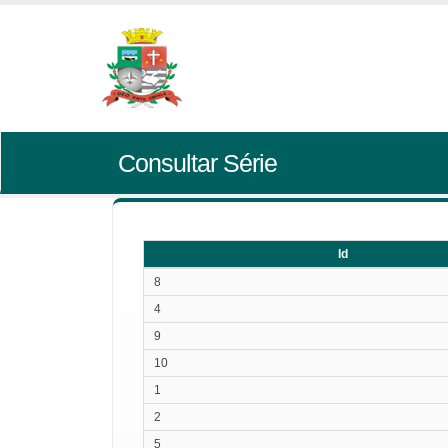
Consultar Série
Id
Id
8
4
9
10
1
2
5