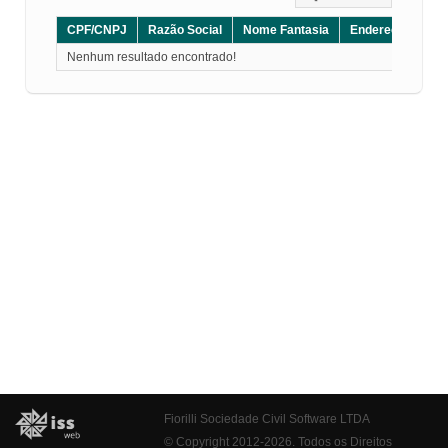
CPF/CNPJ
Razão Social
Nome Fantasia
Endereço
CE
Nenhum resultado encontrado!
Fiorilli Sociedade Civil Software LTDA
© Copyright 2012-2026. Todos os Direitos