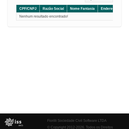
CPF/CNPJ
Razão Social
Nome Fantasia
Endereço
CE
Nenhum resultado encontrado!
Fiorilli Sociedade Civil Software LTDA
© Copyright 2012-2026. Todos os Direitos