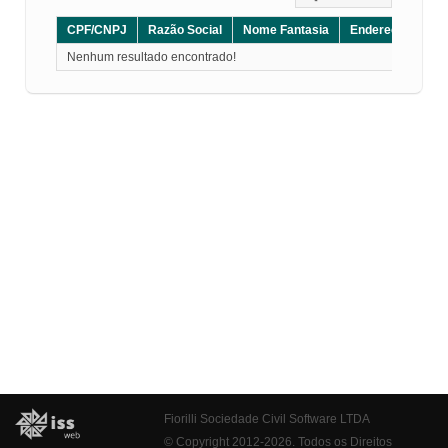
CPF/CNPJ
Razão Social
Nome Fantasia
Endereço
CE
Nenhum resultado encontrado!
Fiorilli Sociedade Civil Software LTDA
© Copyright 2012-2026. Todos os Direitos