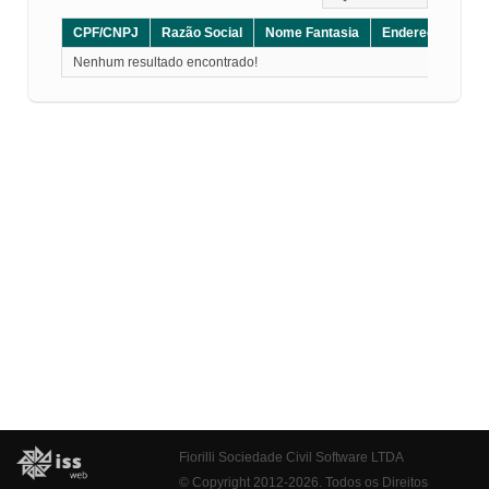
CPF/CNPJ
Razão Social
Nome Fantasia
Endereço
CE
Nenhum resultado encontrado!
Fiorilli Sociedade Civil Software LTDA
© Copyright 2012-2026. Todos os Direitos