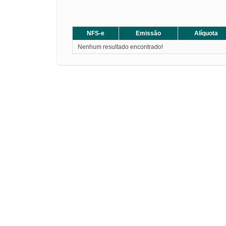
NFS-e
Emissão
Alíquota
Nenhum resultado encontrado!